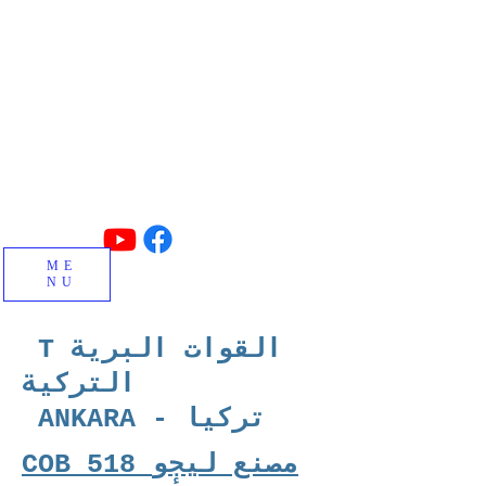
صنع في تركيا
البلوك الخرساني ، التعشيق ، البلوك المعزول ،
حجر الرصيف وآلات البلوك الخاصة وتصنيع
المصانع.
ME
NU
T القوات البرية
التركية
ANKARA - تركيا
COB 518 مصنع ليجو