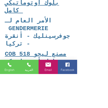
بلوك أوتوماتيكي
كامل
الأمر العام لـ
GENDERMERIE
جوفرسينليك - أنقرة
- تركيا
COB 518 مصنع ليجو
بلوك أوتوماتيكي
كامل
Facebook
Email
العربية
English
ES BLOK
قيصري / تركيا
مصنع الطابوق
الأوتوماتيكي COB