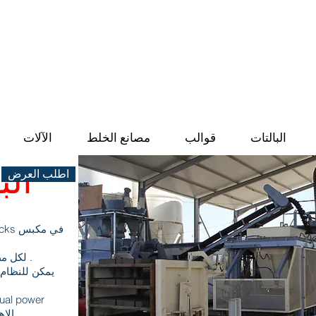
صنع في تركيا
 ، التعشيق ، البلوك المعزول ، حجر الرصيف وآلات البلوك الخاصة وتصنيع
المصانع.
البالتات
قوالب
مصانع الخلط
الآلات
البو
اطلب العرض
للكتلة الم
وقت دورة الآلة هو 22-24 second لكل مطبعة .
qual power
down vibration and 16 KN الاهتزاز العلوي.