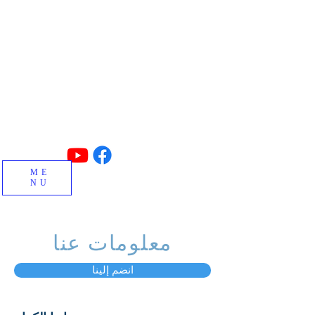
صنع في تركيا
البلوك الخرساني ، التعشيق ، البلوك المعزول ،
حجر الرصيف وآلات البلوك الخاصة وتصنيع
المصانع.
ME
NU
معلومات عنا
انضم إلينا